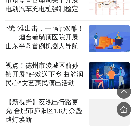
市场监督管理局关于开展
电动汽车充电桩强制检定
的公告
“镜”准出击，一“融”双雕！
——烟台毓璜顶医院开展
山东半岛首例机器人导航
气管镜肺结节诊疗一体化
手术
视点！德州市陵城区前孙
镇开展“好戏送下乡 曲韵润
民心”文艺惠民演出活动
【新视野】夜晚出行路更
亮 合肥市庐阳区1.8万余盏
路灯焕新