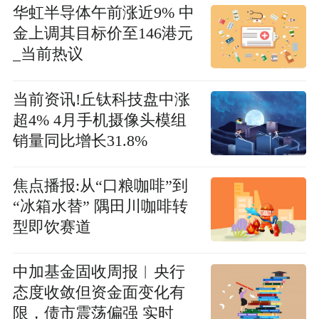
华虹半导体午前涨近9% 中
金上调其目标价至146港元
_当前热议
当前资讯!丘钛科技盘中涨
超4% 4月手机摄像头模组
销量同比增长31.8%
焦点播报:从“口粮咖啡”到
“冰箱水替” 隅田川咖啡转
型即饮赛道
中加基金固收周报︱央行
态度收敛但资金面变化有
限，债市震荡偏强 实时