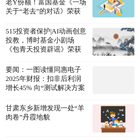
老Y份额！富国基金《一场
关于“老去”的对话》荣获
2026年度最佳投资者教育
创新奖_今日精选
515投资者保护|AI动画创意
投教，博时基金小剧场
《包青天投资辟谣》荣获
2026年度最佳投资者教育
创新奖
要闻：一图读懂同惠电子
2025年财报：扣非后利润
增长45% 向“测试解决方案
提供商”升级
甘肃东乡新增发现一处“羊
肉卷”丹霞地貌