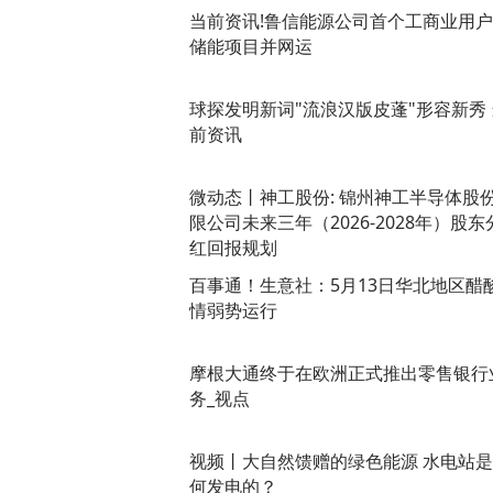
当前资讯!鲁信能源公司首个工商业用
储能项目并网运
球探发明新词"流浪汉版皮蓬"形容新秀 
前资讯
微动态丨神工股份: 锦州神工半导体股
限公司未来三年（2026-2028年）股东
红回报规划
百事通！生意社：5月13日华北地区醋
情弱势运行
摩根大通终于在欧洲正式推出零售银行
务_视点
视频丨大自然馈赠的绿色能源 水电站
何发电的？