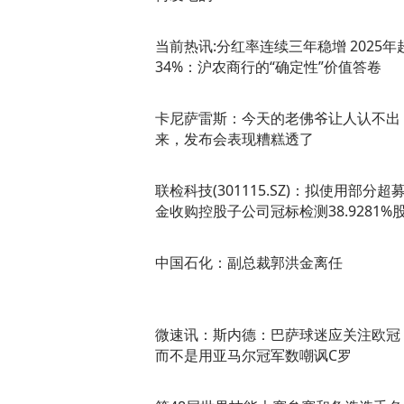
当前热讯:分红率连续三年稳增 2025年
34%：沪农商行的“确定性”价值答卷
卡尼萨雷斯：今天的老佛爷让人认不出
来，发布会表现糟糕透了
联检科技(301115.SZ)：拟使用部分超
金收购控股子公司冠标检测38.9281%
中国石化：副总裁郭洪金离任
微速讯：斯内德：巴萨球迷应关注欧冠
而不是用亚马尔冠军数嘲讽C罗