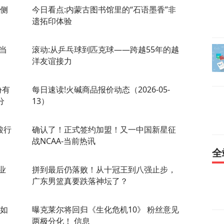
户侧
今日看点:内蒙古图书馆里的“石语墨香”非
遗拓印体验
当
滚动:从乒乓球到匹克球——跨越55年的越
洋友谊接力
份有
每日速读!火碱商品报价动态（2026-05-
分
13）
酸行
确认了！正式签约加盟！又一中国新星征
战NCAA-当前热讯
全
业
拼到最后仍落败！从十冠王到八强止步，
广东男篮真要跌落神坛了？
是如
曝克莱尔将回归《生化危机10》 粉丝意见
两极分化！ 信息