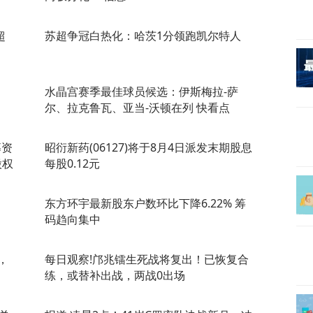
超
苏超争冠白热化：哈茨1分领跑凯尔特人
水晶宫赛季最佳球员候选：伊斯梅拉-萨
尔、拉克鲁瓦、亚当-沃顿在列 快看点
募资
昭衍新药(06127)将于8月4日派发末期股息
股权
每股0.12元
东方环宇最新股东户数环比下降6.22% 筹
码趋向集中
，
每日观察!邝兆镭生死战将复出！已恢复合
练，或替补出战，两战0出场