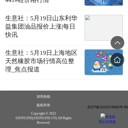
441#硅价格行情
生意社：5月19日山东利华
益集团油品报价上涨|每日
快讯
生意社：5月19日上海地区
天然橡胶市场行情高位整
理_焦点报道
深圳热线
版权所有
京ICP备2022016840号-96
Copyright © 2022
营业执
SZONLINE(SZONLINE.CN) All Rights
照公示信息
Reserved.