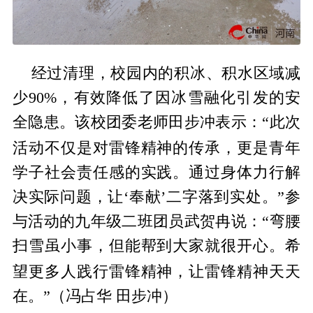
经过清理，校园内的积冰、积水区域减
少90%，有效降低了因冰雪融化引发的安
全隐患。该校团委老师田步冲表示：“此次
精神
活动不仅是对雷锋
的传承，更是青年
学子社会责任感的实践。通过身体力行解
决实际问题，让‘奉献’二字落到实处。”参
与活动的九年级二班团员武贺冉说：“弯腰
扫雪虽小事，但能帮到大家就很开心。希
精神
精神
望更多人践行雷锋
，让雷锋
天天
在。”（冯占华 田步冲）