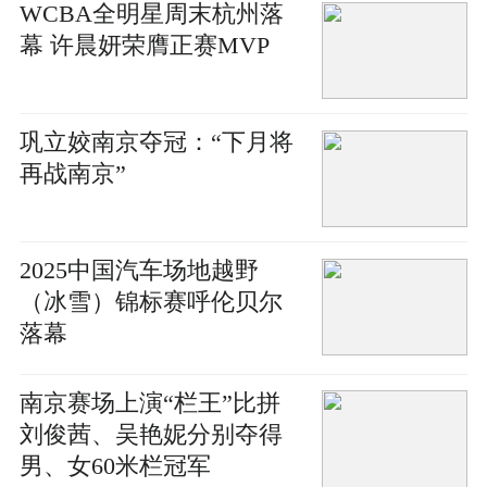
WCBA全明星周末杭州落
幕 许晨妍荣膺正赛MVP
巩立姣南京夺冠：“下月将
再战南京”
2025中国汽车场地越野
（冰雪）锦标赛呼伦贝尔
落幕
南京赛场上演“栏王”比拼
刘俊茜、吴艳妮分别夺得
男、女60米栏冠军