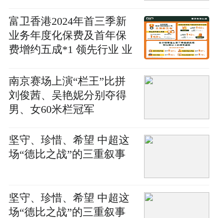
富卫香港2024年首三季新
业务年度化保费及首年保
费增约五成*1 领先行业 业
务规模稳居泛亚洲保险公
司全港前五名*2
南京赛场上演“栏王”比拼
刘俊茜、吴艳妮分别夺得
男、女60米栏冠军
坚守、珍惜、希望 中超这
场“德比之战”的三重叙事
坚守、珍惜、希望 中超这
场“德比之战”的三重叙事