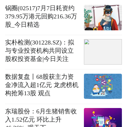
锅圈(02517)7月7日耗资约
379.95万港元回购216.36万
股_今日精选
实朴检测(301228.SZ)：拟
与专业投资机构共同设立
股权投资基金|今日关注
数据复盘丨68股获主力资
金净流入超1亿元 龙虎榜机
构抢筹13股 观点
东瑞股份：6月生猪销售收
入1.52亿元 环比上升