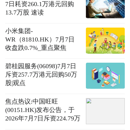
7日耗资260.1万港元回购
13.7万股 速读
小米集团-
WR（81810.HK）7月7日
收盘跌0.7%_重点聚焦
碧桂园服务(06098)7月7日
斥资257.7万港元回购50万
股|观点
焦点热议:中国旺旺
(00151.HK)发布公告，于
2026年7月7日斥资224.79万
港元回购65.7万股