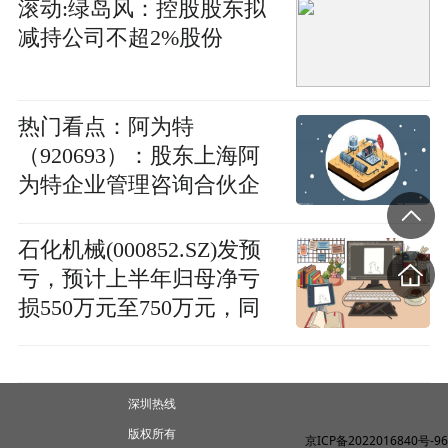
滚动:绿岛风：控股股东拟
减持公司不超2%股份
热门看点：阿为特
（920693）：股东上海阿
为特企业管理咨询合伙企
业减持约107万股
石化机械(000852.SZ)发预
亏，预计上半年归母净亏
损550万元至750万元，同
比由盈转亏
深圳热线
版权所有
京ICP备2022016840号-96