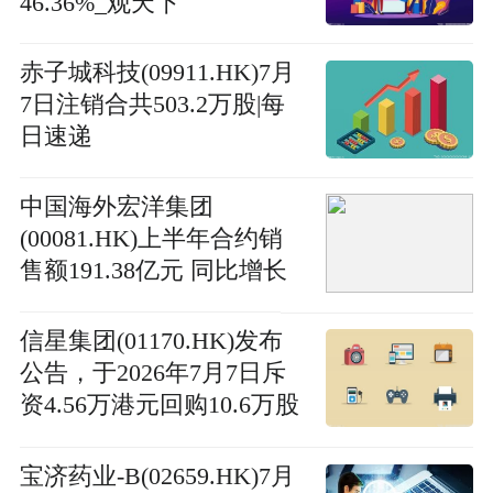
46.36%_观天下
赤子城科技(09911.HK)7月
7日注销合共503.2万股|每
日速递
中国海外宏洋集团
(00081.HK)上半年合约销
售额191.38亿元 同比增长
15.2%|播报
信星集团(01170.HK)发布
公告，于2026年7月7日斥
资4.56万港元回购10.6万股
实时
宝济药业-B(02659.HK)7月