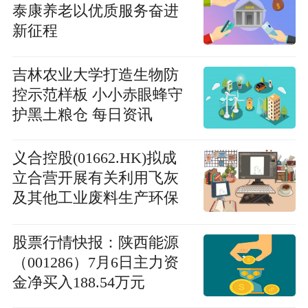
泰康养老以优质服务奋进
新征程
吉林农业大学打造生物防
控示范样板 小小赤眼蜂守
护黑土粮仓 每日资讯
义合控股(01662.HK)拟成
立合营开展有关利用飞灰
及其他工业废料生产环保
建材产品所提供的技术服
务以及机械及设备的业务-
股票行情快报：陕西能源
焦点热文
（001286）7月6日主力资
金净买入188.54万元