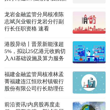
环保业务及拓展媒体业务
龙岩金融监管分局核准陈
志斌兴业银行龙岩分行副
行长任职资格 速看
港股异动丨晋景新能涨超
5%，拟以25亿港元收购切
入AI基础设施及算力服务
市场
福建金融监管局核准林孟
菁福建连江恒欣村镇银行
股份有限公司行长助理任
职资格
前沿资讯!内房股再度走