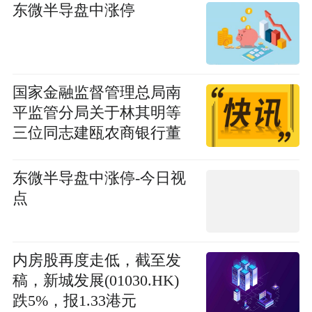
东微半导盘中涨停
国家金融监督管理总局南
平监管分局关于林其明等
三位同志建瓯农商银行董
事任职资格的批复-每日观
察
东微半导盘中涨停-今日视
点
内房股再度走低，截至发
稿，新城发展(01030.HK)
跌5%，报1.33港元