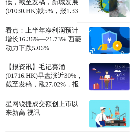
低，截至发稿，新城发展
(01030.HK)跌5%，报1.33
港元
看点：上半年净利润预计
增长16.36%—21.73% 西菱
动力下跌5.06%
【报资讯】毛记葵涌
(01716.HK)早盘涨近30%，
截至发稿，涨27.02%，报
6.77港元，成交额1260.56
万港元
星网锐捷成交额创上市以
来新高 视讯