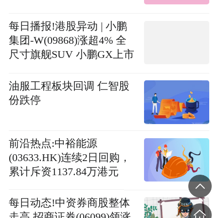
者观望情绪
每日播报!港股异动 | 小鹏
集团-W(09868)涨超4% 全
尺寸旗舰SUV 小鹏GX上市
12小时大定超2.4万台
油服工程板块回调 仁智股
份跌停
前沿热点:中裕能源
(03633.HK)连续2日回购，
累计斥资1137.84万港元
每日动态!中资券商股整体
走高 招商证券(06099)领涨