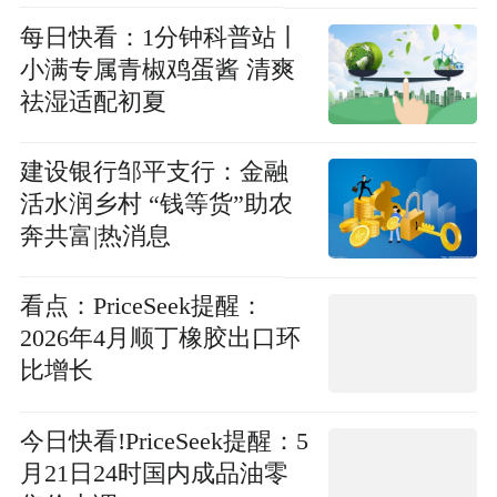
每日快看：1分钟科普站丨
小满专属青椒鸡蛋酱 清爽
祛湿适配初夏
建设银行邹平支行：金融
活水润乡村 “钱等货”助农
奔共富|热消息
看点：PriceSeek提醒：
2026年4月顺丁橡胶出口环
比增长
今日快看!PriceSeek提醒：5
月21日24时国内成品油零