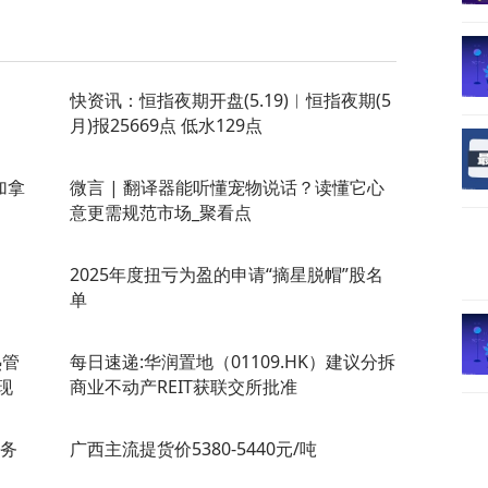
快资讯：恒指夜期开盘(5.19)︱恒指夜期(5
月)报25669点 低水129点
加拿
微言 | 翻译器能听懂宠物说话？读懂它心
意更需规范市场_聚看点
2025年度扭亏为盈的申请“摘星脱帽”股名
单
热管
每日速递:华润置地（01109.HK）建议分拆
现
商业不动产REIT获联交所批准
业务
广西主流提货价5380-5440元/吨