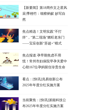
【新要闻】第18周作文之星风
采|季栩竹：细察蚂蚁 妙写自
然
焦点精选！文明实践“不打
烊”，“第二现场”燃旺老东门
——宝应创新“苏超+”模式
焦点报道:孕早期焦虑不用
慌！常州市妇保院早孕关爱中
心助167位孕妈留住珍贵生命
看点：[快讯]兆易创新公布
2025年年度分红实施方案
当前聚焦：[快讯]派能科技公
布2025年年度分红实施方案