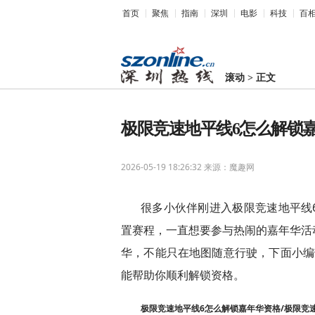
首页
聚焦
指南
深圳
电影
科技
百
滚动
>
正文
极限竞速地平线6怎么解锁
2026-05-19 18:26:32
来源：魔趣网
很多小伙伴刚进入极限竞速地平线
置赛程，一直想要参与热闹的嘉年华活
华，不能只在地图随意行驶，下面小编
能帮助你顺利解锁资格。
极限竞速地平线6怎么解锁嘉年华资格/极限竞