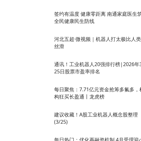
签约有温度 健康零距离 南通家庭医生
全民健康民生防线
河北五超·微视频｜机器人打太极比人
丝滑
通讯！工业机器人20强排行榜|2026年
25日股票市盈率排名
每日聚焦：7.71亿元资金抢筹多氟多，
构狂买长盈通丨龙虎榜
建议收藏！A股工业机器人概念股整理
(3/25)
每日热门：优化再融资机制 4月受理迎