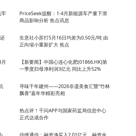
筑牢
PriceSeek提醒：1-4月新能源车产量下滑
商品影响分析 焦点讯息
类还
生意社小苏打5月16日均差为0.50元/吨 由
正向缩小重新扩大 焦点
3月
【新要闻】中国心连心化肥(01866.HK)第
一季度归母净利润3亿元 同比上升52%
机
寻味千年建州——2026非遗美食汇暨“竹林
飘香”嘉年华精彩亮相
热点评！千问APP与国家药监局信息中心
正式达成合作
小
信维通信：融资净买入2.01亿元，融资余