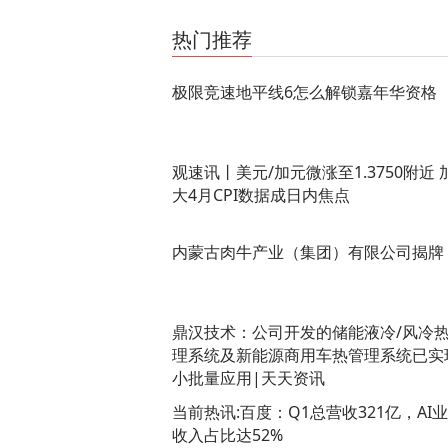
关键词：
极限竞速地平线6怎么解锁嘉年华资格
极
热门推荐
极限竞速地平线6怎么解锁嘉年华资格
观速讯丨美元/加元微涨至1.3750附近 
大4月CPI数据成日内焦点
内蒙古肉牛产业（集团）有限公司揭牌
鼎汉技术：公司开发的储能液冷/风冷
理系统及新能源商用车热管理系统已实
小批量应用|天天资讯
当前热讯:百度：Q1总营收321亿，AI
收入占比达52%