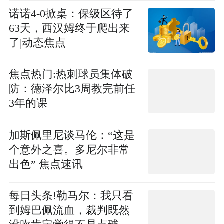
诺诺4-0掀桌：保级区待了
63天，西汉姆终于爬出来
了|动态焦点
焦点热门:热刺球员集体破
防：德泽尔比3周教完前任
3年的课
加斯佩里尼谈马伦：“这是
个意外之喜。多尼尔非常
出色” 焦点速讯
每日头条!勒马尔：我只看
到姆巴佩流血，裁判既然