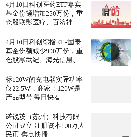
4月10日科创医药ETF嘉实
基金份额增加250万份，重
仓股联影医疗、百济神
州、艾力斯
4月10日科创综指ETF国泰
基金份额减少900万份，重
仓股寒武纪、海光信息、
中芯国际 每日报道
标120W的充电器实际功率
仅22.5W，商家：120W是
产品型号|每日快看
诺锐茨（苏州）科技有限
公司成立 注册资本100万人
民币-焦点快播