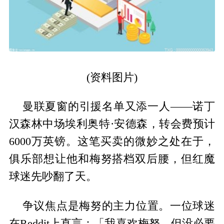
(资料图片)
曼联夏窗的引援名单又添一人——诺丁
汉森林中场埃利奥特·安德森，转会费预计
6000万英镑。这笔买卖的微妙之处在于，
俱乐部想让他和梅努搭档双后腰，但红魔
球迷先吵翻了天。
争议焦点是梅努的主力位置。一位球迷
在Reddit上直言：「我喜欢梅努，但没必要