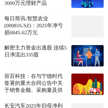
3000万元理财产品
每日简讯:智慧农业
(000816.SZ)：2025年净亏
损6845.62万元
解密主力资金出逃股 连续5
日净流出335股
容百科技：在与宁德时代
签署的重大合同公告中关
于销售金额、采购量及供
货期限等披露存在误导性
陈述 ，公司及高管合计被
长安汽车2025年归母净利