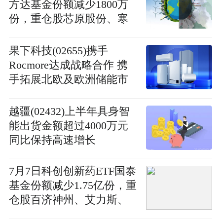
方达基金份额减少1800万
份，重仓股芯原股份、寒
武纪、澜起科技_当前焦点
果下科技(02655)携手
Rocmore达成战略合作 携
手拓展北欧及欧洲储能市
场版图
越疆(02432)上半年具身智
能出货金额超过4000万元
同比保持高速增长
7月7日科创创新药ETF国泰
基金份额减少1.75亿份，重
仓股百济神州、艾力斯、
百利天恒|今日要闻