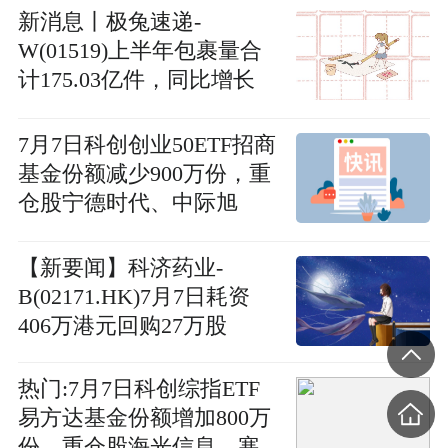
新消息丨极兔速递-
W(01519)上半年包裹量合
计175.03亿件，同比增长
25.1%
7月7日科创创业50ETF招商
基金份额减少900万份，重
仓股宁德时代、中际旭
创、新易盛-观点
【新要闻】科济药业-
B(02171.HK)7月7日耗资
406万港元回购27万股
热门:7月7日科创综指ETF
易方达基金份额增加800万
份，重仓股海光信息、寒