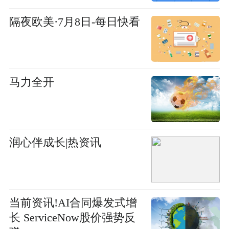
隔夜欧美·7月8日-每日快看
马力全开
润心伴成长|热资讯
当前资讯!AI合同爆发式增
长 ServiceNow股价强势反