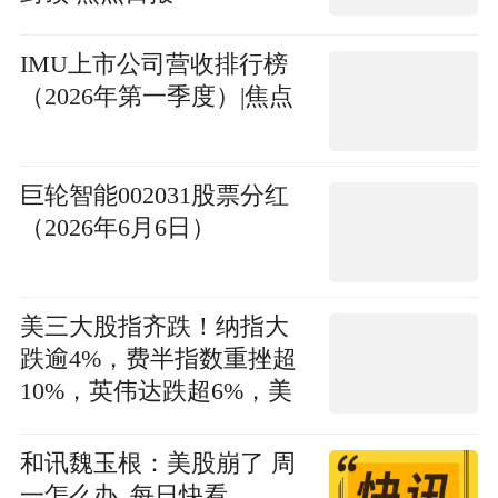
IMU上市公司营收排行榜
（2026年第一季度）|焦点
巨轮智能002031股票分红
（2026年6月6日）
美三大股指齐跌！纳指大
跌逾4%，费半指数重挫超
10%，英伟达跌超6%，美
光跌超13%，中概指数跌
3.56% 新消息
和讯魏玉根：美股崩了 周
一怎么办_每日快看