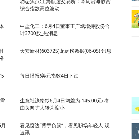
动态焦点:上海航运交易所：本周沿海散货
综合指数高位波动
体
中盐化工：6月4日董事王广斌增持股份合
计3700股_热消息
村
天安新材(603725)龙虎榜数据(06-05) 讯息
格
5
每日播报!美元指数4日下跌
供需
生意社涤纶纱6月4日均差为-145.00元/吨
由负向扩大转为缩小
6月
看见窗边“背手负鼠”，看见职场年轻人-观
速讯