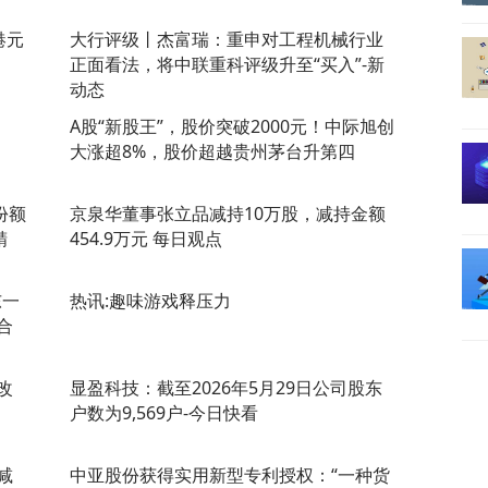
港元
大行评级丨杰富瑞：重申对工程机械行业
正面看法，将中联重科评级升至“买入”-新
动态
A股“新股王”，股价突破2000元！中际旭创
大涨超8%，股价超越贵州茅台升第四
份额
京泉华董事张立品减持10万股，减持金额
精
454.9万元 每日观点
东一
热讯:趣味游戏释压力
合
改
显盈科技：截至2026年5月29日公司股东
户数为9,569户-今日快看
减
中亚股份获得实用新型专利授权：“一种货