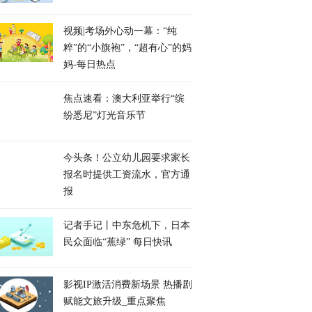
视频|考场外心动一幕：“纯
粹”的“小旗袍”，“超有心”的妈
妈-每日热点
焦点速看：澳大利亚举行“缤
纷悉尼”灯光音乐节
今头条！公立幼儿园要求家长
报名时提供工资流水，官方通
报
记者手记丨中东危机下，日本
民众面临“蕉绿” 每日快讯
影视IP激活消费新场景 热播剧
赋能文旅升级_重点聚焦