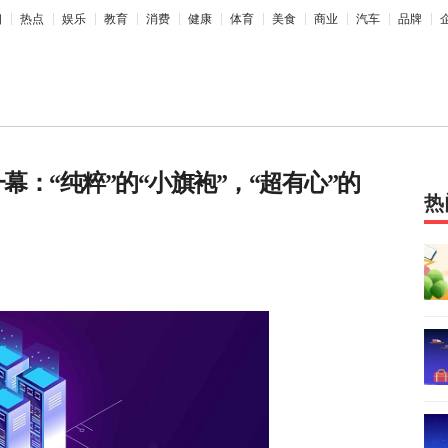
相
热点
娱乐
教育
消费
健康
体育
美食
商业
汽车
品牌
幕：“纯粹”的“小旗袍”，“超有心”的
热