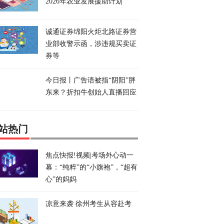
2026年农业发展援助计划
诚通证券绵阳火炬北路证券营
业部收警示函，涉违规买卖证
券等
今日报丨广告语被指“阴阳”胖
东来？折扣牛创始人直播回应
站热门
焦点快报!视频|考场外心动一
幕：“纯粹”的“小旗袍”，“超有
心”的妈妈
凉意来袭 徐州考生从容赴考