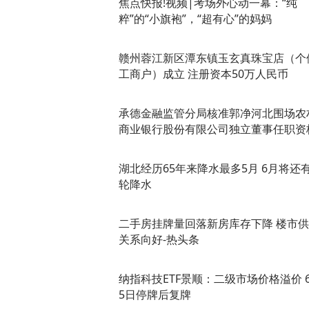
焦点快报!视频|考场外心动一幕：“纯
粹”的“小旗袍”，“超有心”的妈妈
赣州蓉江新区潭东镇玉玄真珠宝店（个
工商户）成立 注册资本50万人民币
承德金融监管分局核准郭净河北围场农
商业银行股份有限公司独立董事任职资
湖北经历65年来降水最多5月 6月将还有
轮降水
二手房挂牌量回落新房库存下降 楼市
关系向好-热头条
纳指科技ETF景顺：二级市场价格溢价 
5日停牌后复牌