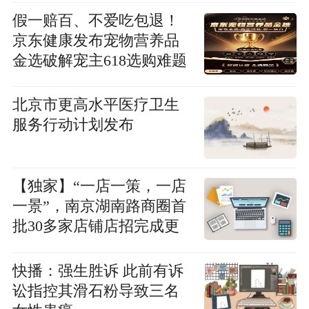
门
假一赔百、不爱吃包退！
京东健康发布宠物营养品
金选破解宠主618选购难题
北京市更高水平医疗卫生
服务行动计划发布
【独家】“一店一策，一店
一景”，南京湖南路商圈首
批30多家店铺店招完成更
新
快播：强生胜诉 此前有诉
讼指控其滑石粉导致三名