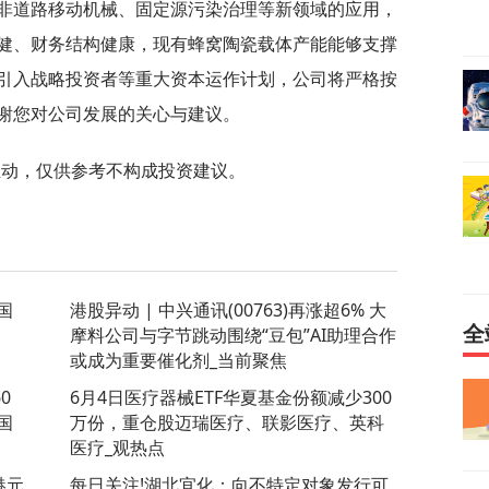
非道路移动机械、固定源污染治理等新领域的应用，
健、财务结构健康，现有蜂窝陶瓷载体产能能够支撑
引入战略投资者等重大资本运作计划，公司将严格按
谢您对公司发展的关心与建议。
互动，仅供参考不构成投资建议。
国
港股异动 | 中兴通讯(00763)再涨超6% 大
全
摩料公司与字节跳动围绕“豆包”AI助理合作
或成为重要催化剂_当前聚焦
0
6月4日医疗器械ETF华夏基金份额减少300
国
万份，重仓股迈瑞医疗、联影医疗、英科
医疗_观热点
港元
每日关注!湖北宜化：向不特定对象发行可