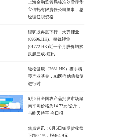
上海金融监管局核准刘雪莲华
宝信托有限责任公司董事、总
经理任职资格
锂矿股再度下行，天齐锂业
(09696.HK)、赣锋锂业
(01772.HK)近一个月股价均累
跌超三成-短讯
轻松健康（2661.HK）携手横
琴产业基金，AI医疗估值修复
进行时
6月5日全国农产品批发市场猪
肉平均价格为14.73元/公斤，
与昨天持平 今日报
焦点速讯：6月5日铂期货收盘
下跌0.1%，报464.9元