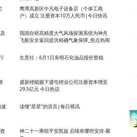
打
鹰潭高新区中凡电子设备店（个体工商
户）成立 注册资本10万人民币|今日快讯
源及
我国自研高精度大气风场探测系统为神舟
飞船安全返回提供精确气象保障_焦点热闻
行
生意社：6月1日东明石化油品报价暂稳
整
盛新锂能旗下盛屯锂业公司注册资本增至
29.5亿元 今日热议
加速
读懂“星星”的语言|每日视讯
册资
神二十一乘组平安凯旋 后续有哪些安排-聚