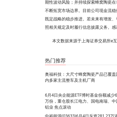
期性波动风险；并持续探索蜂窝陶瓷在
不断拓宽市场边界。目前公司现金流稳
既定战略的稳步推进。若未来有增发、
照相关规定及时履行信息披露义务。感
本文数据来源于上海证券交易所e
关键词：
财经频道
财经资讯
热门推荐
奥福科技：大尺寸蜂窝陶瓷产品已覆盖
内多家主流整车及主机厂商
6月4日央企能源ETF博时基金份额减少6
万份，重仓股长江电力、国电南瑞、中
铝业 焦点滚动
中裕能源(03633)6月4日斥资281.23万