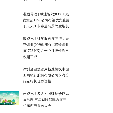
港股异动 | 希迪智驾(03881)尾
盘涨超17% 公司有望优先受益
于无人矿卡赛道高景气度增长
微资讯！锂矿股再度下行，天
齐锂业(09696.HK)、赣锋锂业
(01772.HK)近一个月股价均累
跌超三成
深圳金融监管局核准柳枫中国
工商银行股份有限公司前海分
行副行长任职资格
热资讯！多方协同破局诊疗风
险治理 三星财险保障方案亮
相东西部兽医大会