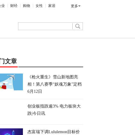
企业
财经
购物
女性
家居
更多
门文章
《枪火重生》雪山新地图亮
相！第八赛季“妖魂万象”定档
6月12日
创业板指跌逾3% 电力板块大
跌|今日讯
杰富瑞下调Lululemon目标价