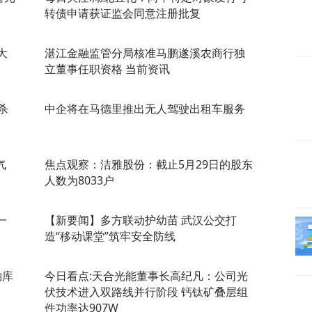
转债申请获证监会同意注册批复
大
湛江金融监管分局核准马鹏遂溪农商行独
立董事任职资格 当前资讯
杀
中企将在马德里推出无人驾驶出租车服务
气
焦点观察：洁雅股份：截止5月29日的股东
人数为8033户
一
【新要闻】多方联动护幼苗 武汉公交打
递
造“移动课堂”筑牢安全防线
粕库
今日看点:天合光能董事长高纪凡：公司光
伏技术进入双路线并行阶段 钙钛矿叠层组
件功率达907W