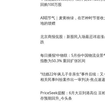
回购100万股
AI唱节气｜麦黄秧绿，在芒种时节签收
地的馈赠
北京商报侃股：新股民入场最忌讳追涨
跌
每日播报!中物联：5月份中国物流业景
指数为50.3% 重回扩张区间
“结婚22年俩儿子非亲生”事件后续：又
相关民事纠纷案作出一审判决-焦点速
PriceSeek提醒：6月大豆到港高位 豆
存预期回升_今头条