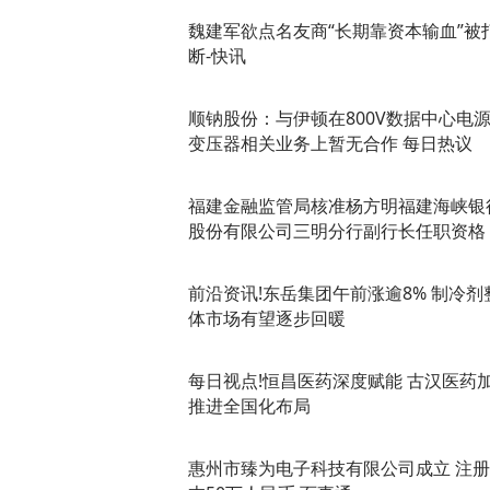
魏建军欲点名友商“长期靠资本输血”被
断-快讯
顺钠股份：与伊顿在800V数据中心电
变压器相关业务上暂无合作 每日热议
福建金融监管局核准杨方明福建海峡银
股份有限公司三明分行副行长任职资格
前沿资讯!东岳集团午前涨逾8% 制冷剂
体市场有望逐步回暖
每日视点!恒昌医药深度赋能 古汉医药
推进全国化布局
惠州市臻为电子科技有限公司成立 注