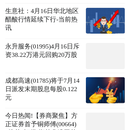
生意社：4月16日华北地区
醋酸行情延续下行-当前热
讯
永升服务(01995)4月16日斥
资38.22万港元回购20万股
成都高速(01785)将于7月14
日派发末期股息每股0.122
元
今日热闻!【券商聚焦】方
正证券首予铜师傅(00664)