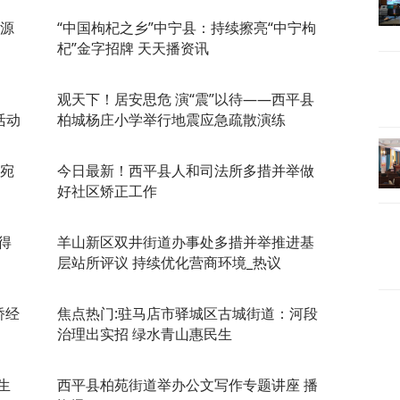
议源
“中国枸杞之乡”中宁县：持续擦亮“中宁枸
杞”金字招牌 天天播资讯
观天下！居安思危 演“震”以待——西平县
活动
柏城杨庄小学举行地震应急疏散演练
陶宛
今日最新！​西平县人和司法所多措并举做
好社区矫正工作
得
羊山新区双井街道办事处多措并举推进基
层站所评议 持续优化营商环境_热议
桥经
焦点热门:驻马店市驿城区古城街道：河段
治理出实招 绿水青山惠民生
生
​西平县柏苑街道举办公文写作专题讲座 播