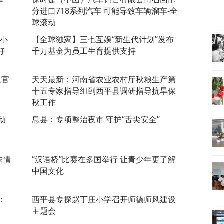
分进口718系列汽车 可能导致车辆溜车-全
球滚动
二小
【全球独家】三七互娱“新生代计划”发布
好
千万基金为员工生育提供支持
京官
天天最新：​河南省农业农村厅秋粮生产第
十五专家指导组到西平县调研指导抗旱保
秋工作
动
​息县：专项整治夜市 守护“舌尖安全”
浓情
“汉语桥”比赛在多国举行 让青少年更了解
中国文化
：
​西平县专探赵丁庄小学召开师德师风建设
主题会