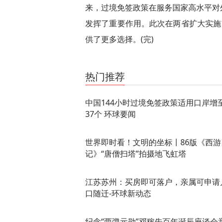
来，过境免签政策在服务国家高水平对
发挥了重要作用。此次在两省扩大实施
供了更多选择。(完)
关键词：
热门推荐
中国144小时过境免签政策适用口岸增
37个 环球要闻
世界即时看！文明的坐标丨86版《西游
记》“唐僧扫塔”拍摄地飞虹塔
江苏苏州：买房即可落户，亲属可申请
口随迁-环球新动态
纪念“两弹元勋”邓稼先百年诞辰座谈会