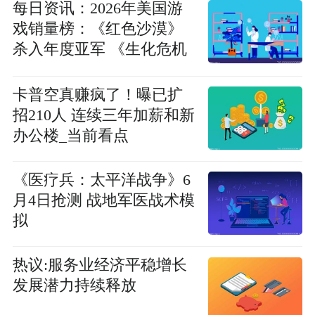
每日资讯：2026年美国游
戏销量榜：《红色沙漠》
杀入年度亚军 《生化危机
9》仍无人能挡
卡普空真赚疯了！曝已扩
招210人 连续三年加薪和新
办公楼_当前看点
《医疗兵：太平洋战争》6
月4日抢测 战地军医战术模
拟
热议:服务业经济平稳增长
发展潜力持续释放