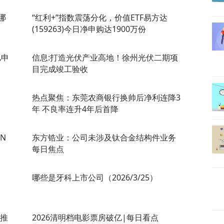
哪
“红利+”指数震荡分化，价值ETF易方达
(159263)今日净申购达1900万份
亿申
信息:打造光伏产业高地！徐州光伏二期项
目完成竣工验收
热点聚焦：东莞农商银行换帅后净利连降3
年 不良率连升4年后首降
N
东方锆业：公司未涉及钛合金结构件业务
每日焦点
哪些是牙科上市公司（2026/3/25）
实推
2026清明档电影票房破亿|每日看点