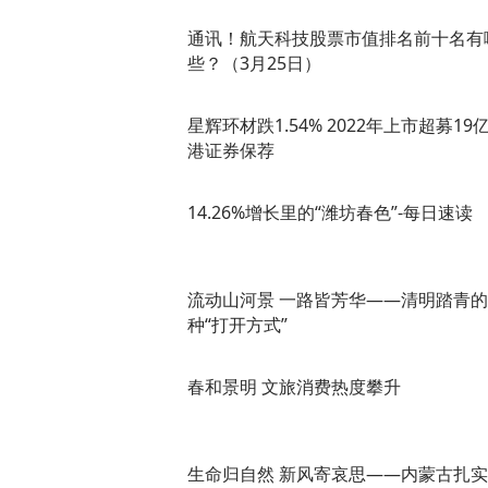
通讯！航天科技股票市值排名前十名有
些？（3月25日）
星辉环材跌1.54% 2022年上市超募19
港证券保荐
14.26%增长里的“潍坊春色”-每日速读
流动山河景 一路皆芳华——清明踏青的
种“打开方式”
春和景明 文旅消费热度攀升
生命归自然 新风寄哀思——内蒙古扎