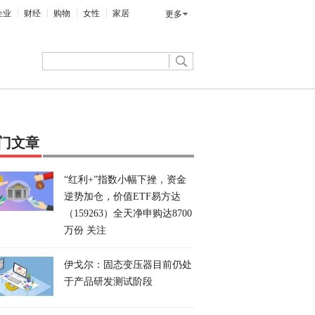
企业
财经
购物
女性
家居
更多
门文章
“红利+”指数小幅下挫，资金
逆势加仓，价值ETF易方达
（159263）全天净申购达8700
万份 关注
伊戈尔：固态变压器目前仍处
于产品研发测试阶段