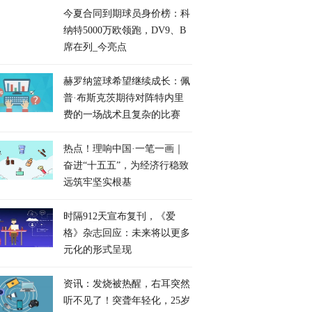
今夏合同到期球员身价榜：科
纳特5000万欧领跑，DV9、B
席在列_今亮点
赫罗纳篮球希望继续成长：佩
普·布斯克茨期待对阵特内里
费的一场战术且复杂的比赛
热点！理响中国·一笔一画｜
奋进“十五五”，为经济行稳致
远筑牢坚实根基
时隔912天宣布复刊，《爱
格》杂志回应：未来将以更多
元化的形式呈现
资讯：发烧被热醒，右耳突然
听不见了！突聋年轻化，25岁