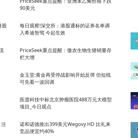
PriceSeek重点提醒：亚洲苯乙烯价格下跌
90美元
港股
每日观察!深交所：港股通标的证券名单调
入希迪智驾 今起生效
现
PriceSeek重点提醒：傲农生物生猪销量存
栏大增
金玉堂:黄金再受停战影响开始反弹 但短线
可先看一波回调
医渡科技中标北京肿瘤医院488万元大模型
项目_今日观点
 注
诺和诺德推出399美元Wegovy HD 比礼来
竞品便宜约40%