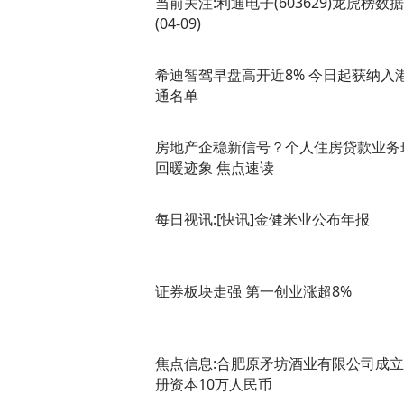
当前关注:利通电子(603629)龙虎榜数据
(04-09)
希迪智驾早盘高开近8% 今日起获纳入
通名单
房地产企稳新信号？个人住房贷款业务
回暖迹象 焦点速读
每日视讯:[快讯]金健米业公布年报
证券板块走强 第一创业涨超8%
焦点信息:合肥原矛坊酒业有限公司成立
册资本10万人民币