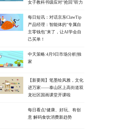
女子教科书级应对“抢回”听力
每日短讯：对话京东ClawTip
产品经理：智能体的“专属自
主零钱包”来了，让AI学会自
己买单！
中天策略:4月9日市场分析|独
家
【新要闻】笔墨绘风雅，文化
进万家——泰山区上高街道双
龙社区国画课堂开课啦
每日看点!健康、好玩、有创
意 解码食饮消费新趋势