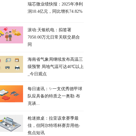
瑞芯微业绩快报：2025年净利
润10.4亿元，同比增长74.82%
滚动:天银机电：拟签署
7050.00万元日常关联交易合
同
海南省气象局继续发布高温三
级预警 局地气温可达40℃以上
_今日观点
每日速讯：✨一支优秀德甲球
队应具备的特质之一奥勒·布
克谈...
枪迷掀桌：拉亚该拿赛季最
佳，但阿尔特塔杯赛弃用他-
焦点短讯