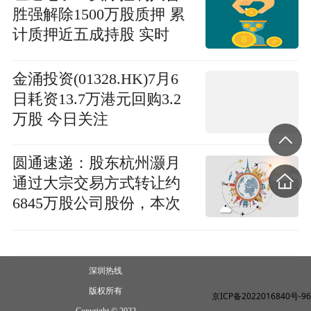
胜强解除1500万股质押 累
计质押近五成持股 实时
金涌投资(01328.HK)7月6
日耗资13.7万港元回购3.2
万股 今日关注
圆通速递：股东杭州灏月
通过大宗交易方式转让约
6845万股公司股份，本次
减持计划实施完毕_当前聚
焦
深圳热线
版权所有
京ICP备2022016840号-96