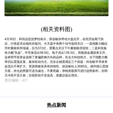
(相关资料图)
4月30日，和讯信息贺梦怡表示，双创板块带动大盘拉升，在经历短期下跌
后，行情是否企稳尚存疑问。今天盘中有两个信号值得关注：一是指数大幅拉
升时量能有所缩减，仅为372亿，需重点关注下午量能能否扭转；二是科技板
块大幅“失血”，半导体流出98.9亿、电子流出139.3亿，而能源金属迎来主升。
这表明节前资金选择了更偏防御方向的品种，失去大科技助力，当下指数大概
率仍以震荡反复、板块轮动为主。完全企稳需满足三个前提：科创板半导体资
金流出不再扩大、资源类板块具有持续性、创业板站上3680点。操作核心思路
方面，持仓趋势股可适当减仓，不要死磕；孕线类股票可进行趋势套利，但明
天冲高不宜久留；目前阶段不宜追高，更建议低位埋伏。
责任编辑：437
热点新闻