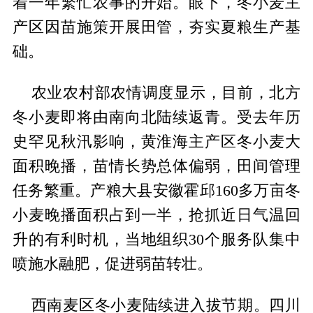
着一年繁忙农事的开始。眼下，冬小麦主
产区因苗施策开展田管，夯实夏粮生产基
础。
农业农村部农情调度显示，目前，北方
冬小麦即将由南向北陆续返青。受去年历
史罕见秋汛影响，黄淮海主产区冬小麦大
面积晚播，苗情长势总体偏弱，田间管理
任务繁重。产粮大县安徽霍邱160多万亩冬
小麦晚播面积占到一半，抢抓近日气温回
升的有利时机，当地组织30个服务队集中
喷施水融肥，促进弱苗转壮。
西南麦区冬小麦陆续进入拔节期。四川