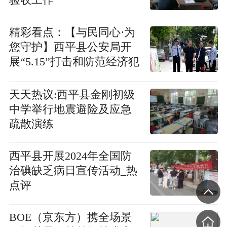
验收工作
精彩看点：​【与民同心·为
您守护】西平县公安局开
展“5.15”打击和防范经济犯
罪宣传活动
天天热议:​西平县金刚初级
中学举行地震避险及应急
疏散演练
西平县开展2024年全国防
治碘缺乏病日宣传活动_热
点评
BOE（京东方）携全场景